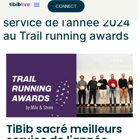
TiBib remporte le prix du
CONNECT
service de l’année 2024
au Trail running awards
TiBib sacré meilleurs